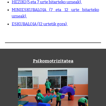
HEZIKI
(
5
eta
7
urte bitarteko umeak).
MINIESKUBALOIA
(
7
eta 1
2
urte bitarteko
umeak).
ESKUBALOIA
(1
2
urtetik gora
).
Psikomotrizitatea