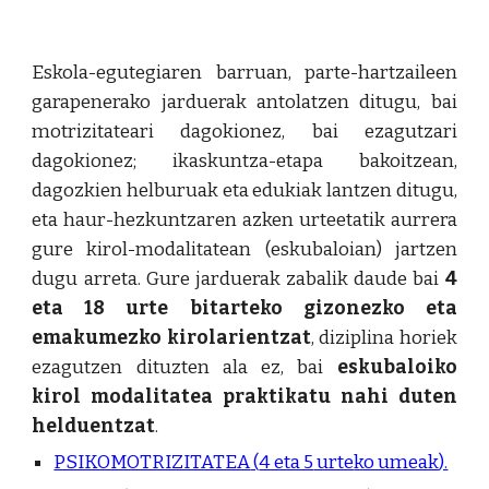
Eskola-egutegiaren barruan, parte-hartzaileen
garapenerako jarduerak antolatzen ditugu, bai
motrizitateari dagokionez, bai ezagutzari
dagokionez; ikaskuntza-etapa bakoitzean,
dagozkien helburuak eta edukiak lantzen ditugu,
eta haur-hezkuntzaren azken urteetatik aurrera
gure kirol-modalitatean (eskubaloian) jartzen
dugu arreta. Gure jarduerak zabalik daude bai
4
eta 18 urte bitarteko gizonezko eta
emakumezko kirolarientzat
, diziplina horiek
ezagutzen dituzten ala ez, bai
eskubaloiko
kirol modalitatea praktikatu nahi duten
helduentzat
.
PSIKOMOTRIZITATEA
(
4 eta 5
urte
ko umeak
).